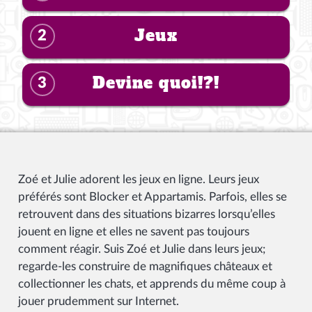
Jeux
2
Devine quoi!?!
3
Zoé et Julie adorent les jeux en ligne. Leurs jeux
préférés sont Blocker et Appartamis. Parfois, elles se
retrouvent dans des situations bizarres lorsqu’elles
jouent en ligne et elles ne savent pas toujours
comment réagir. Suis Zoé et Julie dans leurs jeux;
regarde-les construire de magnifiques châteaux et
collectionner les chats, et apprends du même coup à
jouer prudemment sur Internet.